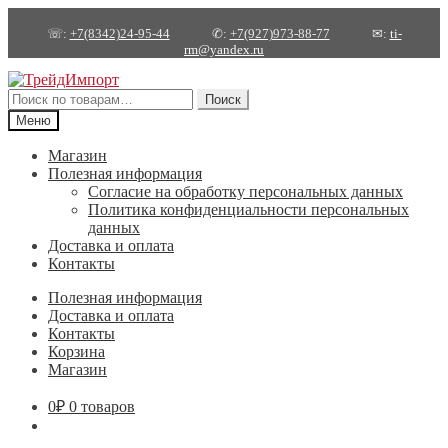
☏:
+7(8342)24-95-44
✆:
+7(927)973-88-77
✉:
ti-
rm@yandex.ru
Перейти
Перейти
к
к
Искать:
Поиск
навигации
содержимому
Меню
Магазин
Полезная информация
Согласие на обработку персональных данных
Политика конфиденциальности персональных
данных
Доставка и оплата
Контакты
Полезная информация
Доставка и оплата
Контакты
Корзина
Магазин
0
₽
0 товаров