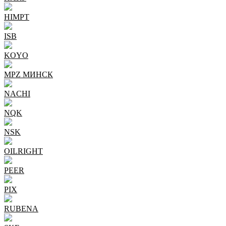
HIMPT
ISB
KOYO
MPZ МИНСК
NACHI
NQK
NSK
OILRIGHT
PEER
PIX
RUBENA