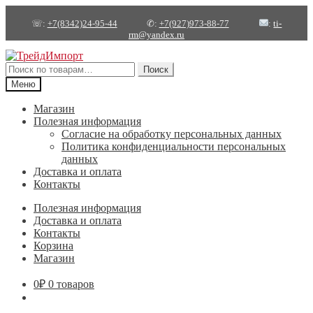
☏:
+7(8342)24-95-44
✆:
+7(927)973-88-77
:
ti-
rm@yandex.ru
Перейти
Перейти
к
к
Искать:
Поиск
навигации
содержимому
Меню
Магазин
Полезная информация
Согласие на обработку персональных данных
Политика конфиденциальности персональных
данных
Доставка и оплата
Контакты
Полезная информация
Доставка и оплата
Контакты
Корзина
Магазин
0
₽
0 товаров