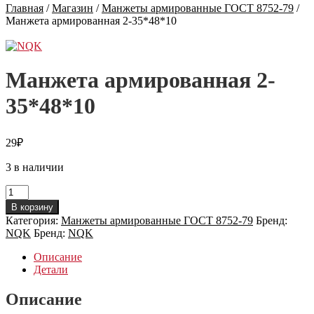
Главная
/
Магазин
/
Манжеты армированные ГОСТ 8752-79
/
Манжета армированная 2-35*48*10
Манжета армированная 2-
35*48*10
29
₽
3 в наличии
Количество
товара
В корзину
Манжета
Категория:
Манжеты армированные ГОСТ 8752-79
Бренд:
армированная
NQK
Бренд:
NQK
2-
35*48*10
Описание
Детали
Описание