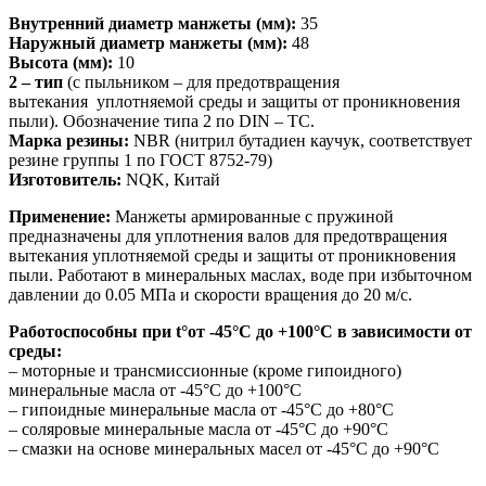
Внутренний диаметр манжеты (мм):
35
Наружный диаметр манжеты (мм):
48
Высота (мм):
10
2 – тип
(с пыльником – для предотвращения
вытекания уплотняемой среды и защиты от проникновения
пыли). Обозначение типа 2 по DIN – TC.
Марка резины:
NBR (нитрил бутадиен каучук, соответствует
резине группы 1 по ГОСТ 8752-79)
Изготовитель:
NQK, Китай
Применение:
Манжеты армированные с пружиной
предназначены для уплотнения валов для предотвращения
вытекания уплотняемой среды и защиты от проникновения
пыли. Работают в минеральных маслах, воде при избыточном
давлении до 0.05 МПа и скорости вращения до 20 м/с.
Работоспособны при t°от -45°С до +100°С в зависимости от
среды:
– моторные и трансмиссионные (кроме гипоидного)
минеральные масла от -45°С до +100°С
– гипоидные минеральные масла от -45°С до +80°С
– соляровые минеральные масла от -45°С до +90°С
– смазки на основе минеральных масел от -45°С до +90°С