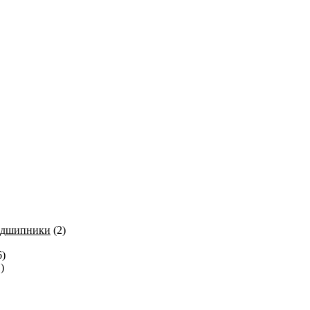
одшипники
(2)
6)
)