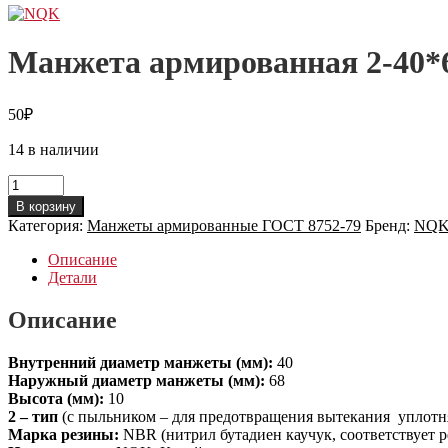
Манжета армированная 2-40*
50
₽
14 в наличии
Количество
товара
В корзину
Манжета
Категория:
Манжеты армированные ГОСТ 8752-79
Бренд:
NQ
армированная
2-
Описание
40*68*10
Детали
Описание
Внутренний диаметр манжеты (мм):
40
Наружный диаметр манжеты (мм):
68
Высота (мм):
10
2 – тип
(с пыльником – для предотвращения вытекания уплотня
Марка резины:
NBR (нитрил бутадиен каучук, соответствует 