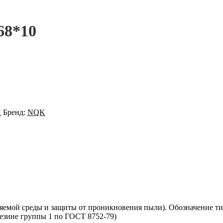
68*10
K
Бренд:
NQK
емой среды и защиты от проникновения пыли). Обозначение ти
резине группы 1 по ГОСТ 8752-79)