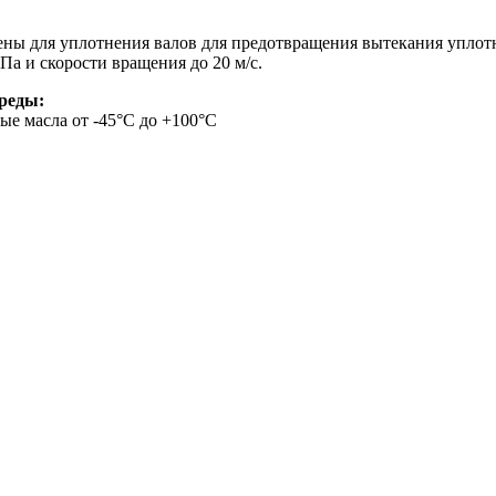
ы для уплотнения валов для предотвращения вытекания уплотн
а и скорости вращения до 20 м/с.
среды:
е масла от -45°С до +100°С