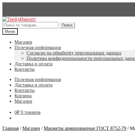
Перейти
Перейти
к
к
Искать:
Поиск
навигации
содержимому
Меню
Магазин
Полезная информация
Согласие на обработку персональных данных
Политика конфиденциальности персональных дан
Доставка и оплата
Контакты
Полезная информация
Доставка и оплата
Контакты
Корзина
Магазин
0
₽
0 товаров
Главная
/
Магазин
/
Манжеты армированные ГОСТ 8752-79
/
Ма