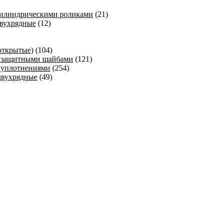
цилиндрическими роликами
(21)
вухрядные
(12)
открытые)
(104)
 защитными шайбами
(121)
 уплотнениями
(254)
двухрядные
(49)