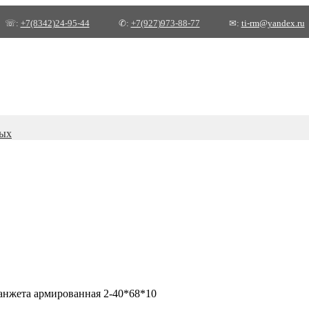
☏:
+7(8342)24-95-44
✆:
+7(927)973-88-77
✉:
ti-rm@yandex.ru
ных
нжета армированная 2-40*68*10