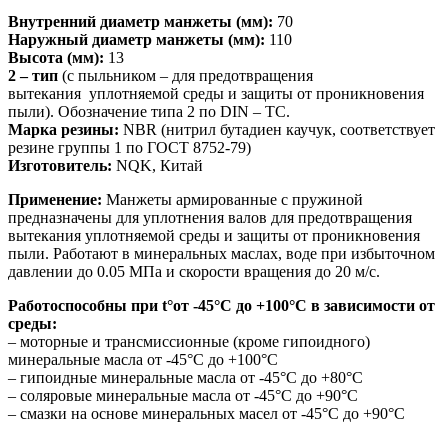
Внутренний диаметр манжеты (мм):
70
Наружный диаметр манжеты (мм):
110
Высота (мм):
13
2 – тип
(с пыльником – для предотвращения
вытекания уплотняемой среды и защиты от проникновения
пыли). Обозначение типа 2 по DIN – TC.
Марка резины:
NBR (нитрил бутадиен каучук, соответствует
резине группы 1 по ГОСТ 8752-79)
Изготовитель:
NQK, Китай
Применение:
Манжеты армированные с пружиной
предназначены для уплотнения валов для предотвращения
вытекания уплотняемой среды и защиты от проникновения
пыли. Работают в минеральных маслах, воде при избыточном
давлении до 0.05 МПа и скорости вращения до 20 м/с.
Работоспособны при t°от -45°С до +100°С в зависимости от
среды:
– моторные и трансмиссионные (кроме гипоидного)
минеральные масла от -45°С до +100°С
– гипоидные минеральные масла от -45°С до +80°С
– соляровые минеральные масла от -45°С до +90°С
– смазки на основе минеральных масел от -45°С до +90°С