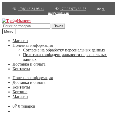
☏:
+7(8342)24-95-44
✆:
+7(927)973-88-77
✉:
ti-
rm@yandex.ru
Перейти
Перейти
к
к
Искать:
Поиск
навигации
содержимому
Меню
Магазин
Полезная информация
Согласие на обработку персональных данных
Политика конфиденциальности персональных
данных
Доставка и оплата
Контакты
Полезная информация
Доставка и оплата
Контакты
Корзина
Магазин
0
₽
0 товаров