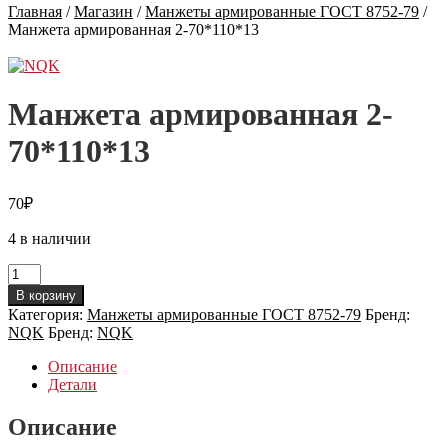
Главная
/
Магазин
/
Манжеты армированные ГОСТ 8752-79
/
Манжета армированная 2-70*110*13
Манжета армированная 2-
70*110*13
70
₽
4 в наличии
Количество
товара
В корзину
Манжета
Категория:
Манжеты армированные ГОСТ 8752-79
Бренд:
армированная
NQK
Бренд:
NQK
2-
70*110*13
Описание
Детали
Описание