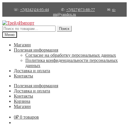
☏:
+7(8342)24-95-44
✆:
+7(927)973-88-77
✉:
ti-
rm@yandex.ru
Перейти
Перейти
к
к
Искать:
Поиск
навигации
содержимому
Меню
Магазин
Полезная информация
Согласие на обработку персональных данных
Политика конфиденциальности персональных
данных
Доставка и оплата
Контакты
Полезная информация
Доставка и оплата
Контакты
Корзина
Магазин
0
₽
0 товаров