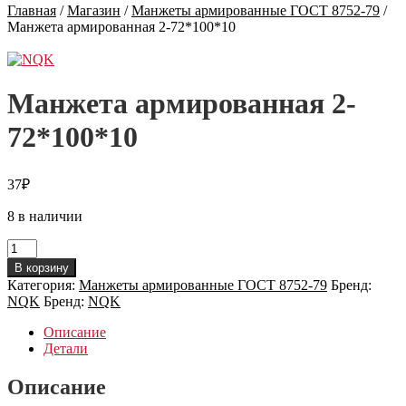
Главная
/
Магазин
/
Манжеты армированные ГОСТ 8752-79
/
Манжета армированная 2-72*100*10
Манжета армированная 2-
72*100*10
37
₽
8 в наличии
Количество
товара
В корзину
Манжета
Категория:
Манжеты армированные ГОСТ 8752-79
Бренд:
армированная
NQK
Бренд:
NQK
2-
72*100*10
Описание
Детали
Описание