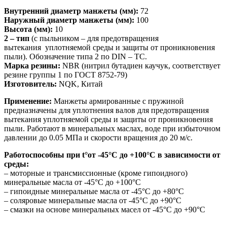
Внутренний диаметр манжеты (мм):
72
Наружный диаметр манжеты (мм):
100
Высота (мм):
10
2 – тип
(с пыльником – для предотвращения
вытекания уплотняемой среды и защиты от проникновения
пыли). Обозначение типа 2 по DIN – TC.
Марка резины:
NBR (нитрил бутадиен каучук, соответствует
резине группы 1 по ГОСТ 8752-79)
Изготовитель:
NQK, Китай
Применение:
Манжеты армированные с пружиной
предназначены для уплотнения валов для предотвращения
вытекания уплотняемой среды и защиты от проникновения
пыли. Работают в минеральных маслах, воде при избыточном
давлении до 0.05 МПа и скорости вращения до 20 м/с.
Работоспособны при t°от -45°С до +100°С в зависимости от
среды:
– моторные и трансмиссионные (кроме гипоидного)
минеральные масла от -45°С до +100°С
– гипоидные минеральные масла от -45°С до +80°С
– соляровые минеральные масла от -45°С до +90°С
– смазки на основе минеральных масел от -45°С до +90°С