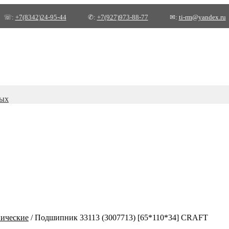
☏:
+7(8342)24-95-44
✆:
+7(927)973-88-77
✉:
ti-rm@yandex.ru
ных
ические
/
Подшипник 33113 (3007713) [65*110*34] CRAFT