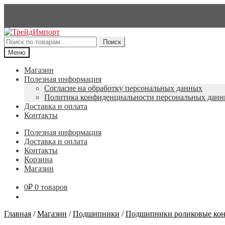
Перейти
Перейти
к
к
Искать:
Поиск
навигации
содержимому
Меню
Магазин
Полезная информация
Согласие на обработку персональных данных
Политика конфиденциальности персональных дан
Доставка и оплата
Контакты
Полезная информация
Доставка и оплата
Контакты
Корзина
Магазин
0
₽
0 товаров
Главная
/
Магазин
/
Подшипники
/
Подшипники роликовые кон