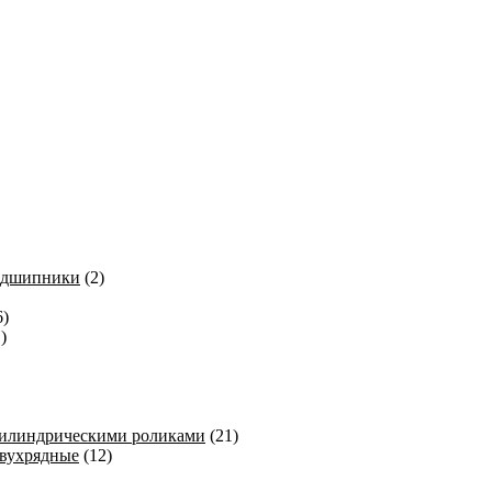
одшипники
(2)
6)
)
цилиндрическими роликами
(21)
вухрядные
(12)