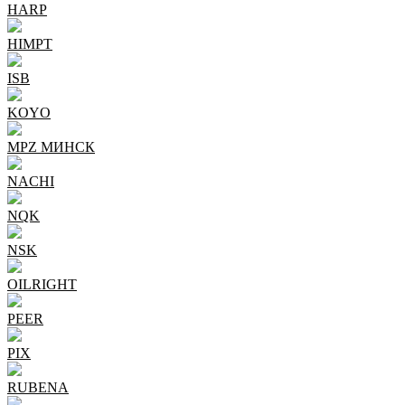
HARP
HIMPT
ISB
KOYO
MPZ МИНСК
NACHI
NQK
NSK
OILRIGHT
PEER
PIX
RUBENA