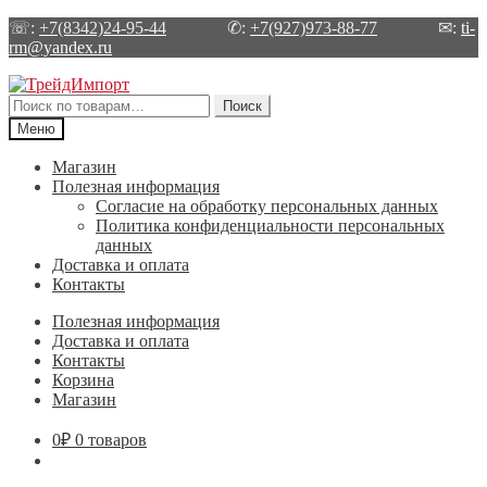
☏:
+7(8342)24-95-44
✆:
+7(927)973-88-77
✉:
ti-
rm@yandex.ru
Перейти
Перейти
к
к
Искать:
Поиск
навигации
содержимому
Меню
Магазин
Полезная информация
Согласие на обработку персональных данных
Политика конфиденциальности персональных
данных
Доставка и оплата
Контакты
Полезная информация
Доставка и оплата
Контакты
Корзина
Магазин
0
₽
0 товаров