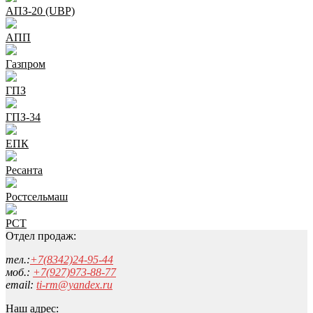
АПЗ-20 (UBP)
АПП
Газпром
ГПЗ
ГПЗ-34
ЕПК
Ресанта
Ростсельмаш
РСТ
Отдел продаж:
тел.:
+7(8342)24-95-44
моб.:
+7(927)973-88-77
email:
ti-rm@yandex.ru
Наш адрес: