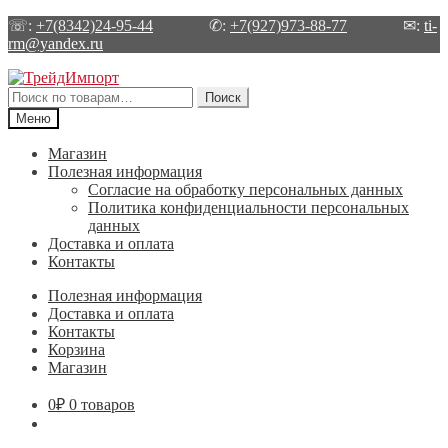
☏:
+7(8342)24-95-44
✆:
+7(927)973-88-77
✉:
ti-
rm@yandex.ru
Перейти
Перейти
к
к
Искать:
Поиск
навигации
содержимому
Меню
Магазин
Полезная информация
Согласие на обработку персональных данных
Политика конфиденциальности персональных
данных
Доставка и оплата
Контакты
Полезная информация
Доставка и оплата
Контакты
Корзина
Магазин
0
₽
0 товаров