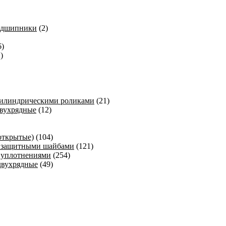
одшипники
(2)
6)
)
цилиндрическими роликами
(21)
вухрядные
(12)
открытые)
(104)
 защитными шайбами
(121)
 уплотнениями
(254)
двухрядные
(49)