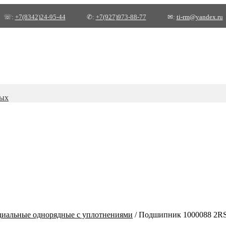
☏:
+7(8342)24-95-44
✆:
+7(927)973-88-77
✉:
ti-rm@yandex.ru
ных
иальные однорядные с уплотнениями
/
Подшипник 1000088 2RS