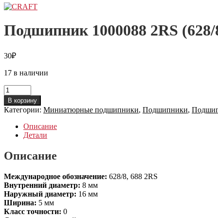
Подшипник 1000088 2RS (628
30
₽
17 в наличии
Количество
товара
В корзину
Подшипник
Категории:
Миниатюрные подшипники
,
Подшипники
,
Подшип
1000088
2RS
Описание
(628/8,
Детали
688
2RS)
Описание
CRAFT-
NEUTR
Международное обозначение:
628/8, 688 2RS
Внутренний диаметр:
8 мм
Наружный диаметр:
16 мм
Ширина:
5 мм
Класс точности:
0