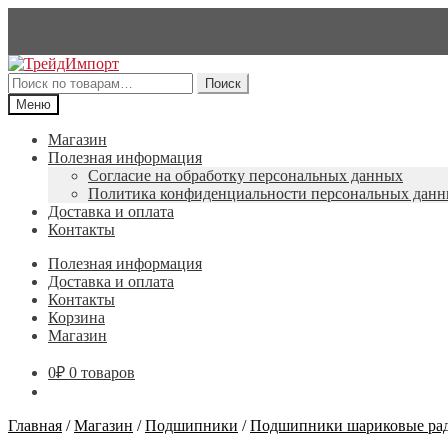
Перейти
Перейти
к
к
Искать:
Поиск
навигации
содержимому
Меню
Магазин
Полезная информация
Согласие на обработку персональных данных
Политика конфиденциальности персональных дан
Доставка и оплата
Контакты
Полезная информация
Доставка и оплата
Контакты
Корзина
Магазин
0
₽
0 товаров
Главная
/
Магазин
/
Подшипники
/
Подшипники шариковые рад