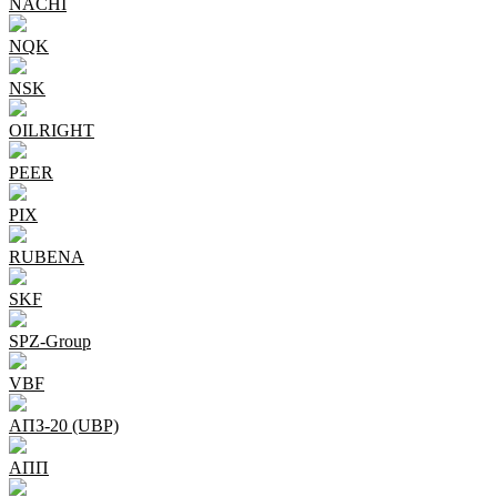
NACHI
NQK
NSK
OILRIGHT
PEER
PIX
RUBENA
SKF
SPZ-Group
VBF
АПЗ-20 (UBP)
АПП