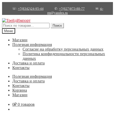
☏:
+7(8342)24-95-44
✆:
+7(927)973-88-77
✉:
ti-
rm@yandex.ru
Перейти
Перейти
к
к
Искать:
Поиск
навигации
содержимому
Меню
Магазин
Полезная информация
Согласие на обработку персональных данных
Политика конфиденциальности персональных
данных
Доставка и оплата
Контакты
Полезная информация
Доставка и оплата
Контакты
Корзина
Магазин
0
₽
0 товаров