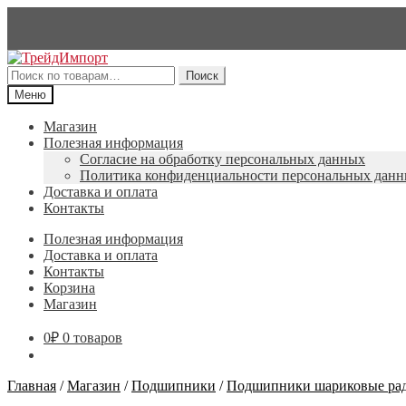
Перейти
Перейти
к
к
Искать:
Поиск
навигации
содержимому
Меню
Магазин
Полезная информация
Согласие на обработку персональных данных
Политика конфиденциальности персональных дан
Доставка и оплата
Контакты
Полезная информация
Доставка и оплата
Контакты
Корзина
Магазин
0
₽
0 товаров
Главная
/
Магазин
/
Подшипники
/
Подшипники шариковые рад