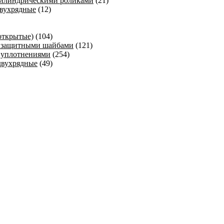
цилиндрическими роликами
(21)
вухрядные
(12)
открытые)
(104)
 защитными шайбами
(121)
 уплотнениями
(254)
двухрядные
(49)