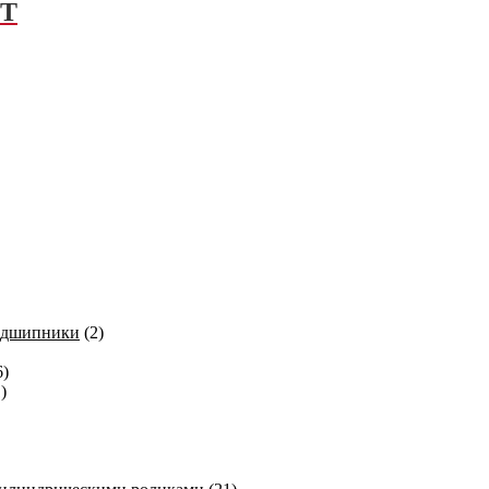
FT
одшипники
(2)
6)
)