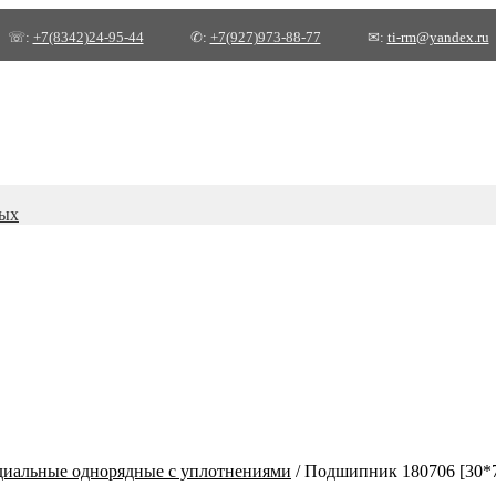
☏:
+7(8342)24-95-44
✆:
+7(927)973-88-77
✉:
ti-rm@yandex.ru
ных
иальные однорядные с уплотнениями
/
Подшипник 180706 [30*