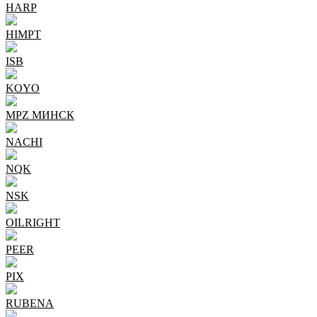
HARP
HIMPT
ISB
KOYO
MPZ МИНСК
NACHI
NQK
NSK
OILRIGHT
PEER
PIX
RUBENA