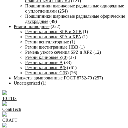
с защитными шайбами
(121)
Подшипники шариковые радиальные однорядные
с уплотнениями
(254)
Подшипники шариковые радиальные сферические
двухрядные
(49)
Ремни приводные
(222)
Ремни клиновые SPB и XPB
(1)
Ремни клиновые SPA и XPA
(1)
Ремни вентиляторные
(1)
Ремни шестигранные HBB
(1)
Ремень узкого сечения SPZ и XPZ
(12)
Ремни клиновые Z(0)
(37)
Ремни клиновые А
(83)
Ремни клиновые В(Б)
(61)
Ремни клиновые С(В)
(26)
Манжеты армированные ГОСТ 8752-79
(257)
Uncategorized
(1)
10-ГПЗ
ContiTech
CRAFT