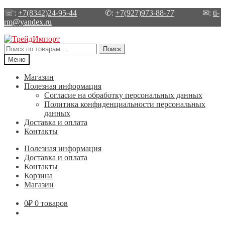
☏:
+7(8342)24-95-44
✆:
+7(927)973-88-77
✉:
ti-
rm@yandex.ru
Перейти
Перейти
к
к
Искать:
Поиск
навигации
содержимому
Меню
Магазин
Полезная информация
Согласие на обработку персональных данных
Политика конфиденциальности персональных
данных
Доставка и оплата
Контакты
Полезная информация
Доставка и оплата
Контакты
Корзина
Магазин
0
₽
0 товаров