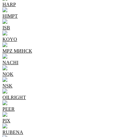
HARP
HIMPT
ISB
KOYO
MPZ МИНСК
NACHI
NQK
NSK
OILRIGHT
PEER
PIX
RUBENA