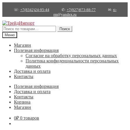
☏:
+7(8342)24-95-44
✆:
+7(927)973-88-77
✉:
ti-
rm@yandex.ru
Перейти
Перейти
к
к
Искать:
Поиск
навигации
содержимому
Меню
Магазин
Полезная информация
Согласие на обработку персональных данных
Политика конфиденциальности персональных
данных
Доставка и оплата
Контакты
Полезная информация
Доставка и оплата
Контакты
Корзина
Магазин
0
₽
0 товаров