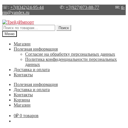
☏:
+7(8342)24-95-44
✆:
+7(927)973-88-77
✉:
ti-
rm@yandex.ru
Перейти
Перейти
к
к
Искать:
Поиск
навигации
содержимому
Меню
Магазин
Полезная информация
Согласие на обработку персональных данных
Политика конфиденциальности персональных
данных
Доставка и оплата
Контакты
Полезная информация
Доставка и оплата
Контакты
Корзина
Магазин
0
₽
0 товаров