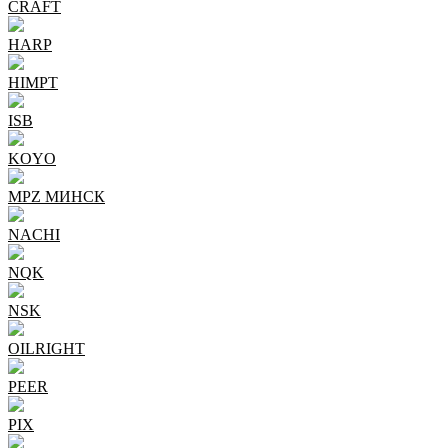
CRAFT
HARP
HIMPT
ISB
KOYO
MPZ МИНСК
NACHI
NQK
NSK
OILRIGHT
PEER
PIX