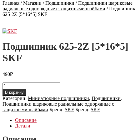
Главная
/
Магазин
/
Подшипники
/
Подшипники шариковые
радиальные однорядные с защитными шайбами
/
Подшипник
625-2Z [5*16*5] SKF
Подшипник 625-2Z [5*16*5]
SKF
490
₽
Количество
товара
В корзину
Подшипник
Категории:
Миниатюрные подшипники
,
Подшипники
,
625-
Подшипники шариковые радиальные однорядные с
2Z
защитными шайбами
Бренд:
SKF
Бренд:
SKF
[5*16*5]
SKF
Описание
Детали
Описание