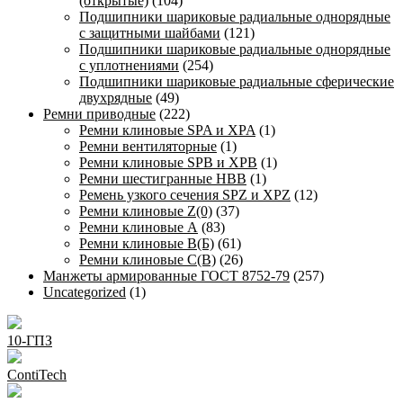
(открытые)
(104)
Подшипники шариковые радиальные однорядные
с защитными шайбами
(121)
Подшипники шариковые радиальные однорядные
с уплотнениями
(254)
Подшипники шариковые радиальные сферические
двухрядные
(49)
Ремни приводные
(222)
Ремни клиновые SPA и XPA
(1)
Ремни вентиляторные
(1)
Ремни клиновые SPB и XPB
(1)
Ремни шестигранные HBB
(1)
Ремень узкого сечения SPZ и XPZ
(12)
Ремни клиновые Z(0)
(37)
Ремни клиновые А
(83)
Ремни клиновые В(Б)
(61)
Ремни клиновые С(В)
(26)
Манжеты армированные ГОСТ 8752-79
(257)
Uncategorized
(1)
10-ГПЗ
ContiTech