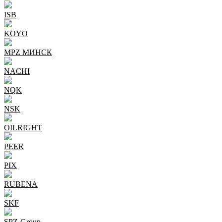
ISB
KOYO
MPZ МИНСК
NACHI
NQK
NSK
OILRIGHT
PEER
PIX
RUBENA
SKF
SPZ-Group