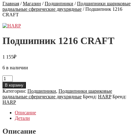
Главная
/
Магазин
/
Подшипники
/
Подшипники шариковые
радиальные сферические двухрядные
/
Подшипник 1216
CRAFT
Подшипник 1216 CRAFT
1 155
₽
6 в наличии
Количество
товара
В корзину
Подшипник
Категории:
Подшипники
,
Подшипники шариковые
1216
радиальные сферические двухрядные
Бренд:
HARP
Бренд:
CRAFT
HARP
Описание
Детали
Описание