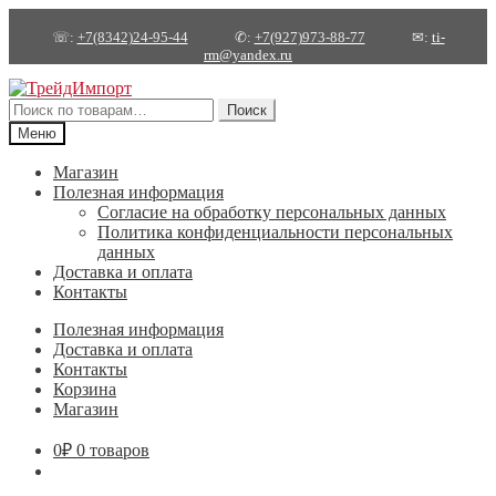
☏:
+7(8342)24-95-44
✆:
+7(927)973-88-77
✉:
ti-
rm@yandex.ru
Перейти
Перейти
к
к
Искать:
Поиск
навигации
содержимому
Меню
Магазин
Полезная информация
Согласие на обработку персональных данных
Политика конфиденциальности персональных
данных
Доставка и оплата
Контакты
Полезная информация
Доставка и оплата
Контакты
Корзина
Магазин
0
₽
0 товаров