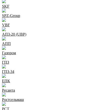
SKF
SPZ-Group
VBF
АПЗ-20 (UBP)
АПП
Газпром
ГПЗ
ГПЗ-34
ЕПК
Ресанта
Ростсельмаш
РСТ