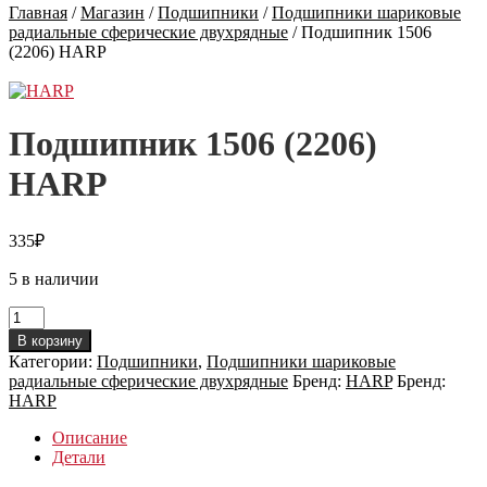
Главная
/
Магазин
/
Подшипники
/
Подшипники шариковые
радиальные сферические двухрядные
/
Подшипник 1506
(2206) HARP
Подшипник 1506 (2206)
HARP
335
₽
5 в наличии
Количество
товара
В корзину
Подшипник
Категории:
Подшипники
,
Подшипники шариковые
1506
радиальные сферические двухрядные
Бренд:
HARP
Бренд:
(2206)
HARP
HARP
Описание
Детали