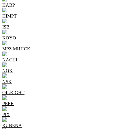
HARP
HIMPT
ISB
KOYO
MPZ МИНСК
NACHI
NQK
NSK
OILRIGHT
PEER
PIX
RUBENA