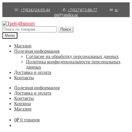
☏:
+7(8342)24-95-44
✆:
+7(927)973-88-77
✉:
ti-
rm@yandex.ru
Перейти
Перейти
к
к
Искать:
Поиск
навигации
содержимому
Меню
Магазин
Полезная информация
Согласие на обработку персональных данных
Политика конфиденциальности персональных
данных
Доставка и оплата
Контакты
Полезная информация
Доставка и оплата
Контакты
Корзина
Магазин
0
₽
0 товаров