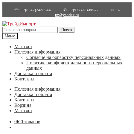
☏:
+7(8342)24-95-44
✆:
+7(927)973-88-77
✉:
ti-
rm@yandex.ru
Перейти
Перейти
к
к
Искать:
Поиск
навигации
содержимому
Меню
Магазин
Полезная информация
Согласие на обработку персональных данных
Политика конфиденциальности персональных
данных
Доставка и оплата
Контакты
Полезная информация
Доставка и оплата
Контакты
Корзина
Магазин
0
₽
0 товаров