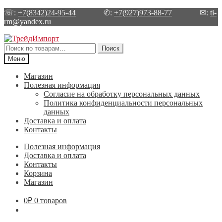
☏:
+7(8342)24-95-44
✆:
+7(927)973-88-77
✉:
ti-
rm@yandex.ru
Перейти
Перейти
к
к
Искать:
Поиск
навигации
содержимому
Меню
Магазин
Полезная информация
Согласие на обработку персональных данных
Политика конфиденциальности персональных
данных
Доставка и оплата
Контакты
Полезная информация
Доставка и оплата
Контакты
Корзина
Магазин
0
₽
0 товаров