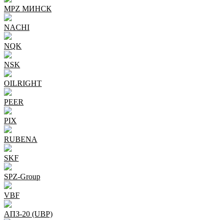
MPZ МИНСК
NACHI
NQK
NSK
OILRIGHT
PEER
PIX
RUBENA
SKF
SPZ-Group
VBF
АПЗ-20 (UBP)