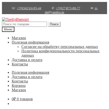
☏:
+7(8342)24-95-44
✆:
+7(927)973-88-77
✉:
ti-
rm@yandex.ru
Перейти
Перейти
к
к
Искать:
Поиск
навигации
содержимому
Меню
Магазин
Полезная информация
Согласие на обработку персональных данных
Политика конфиденциальности персональных
данных
Доставка и оплата
Контакты
Полезная информация
Доставка и оплата
Контакты
Корзина
Магазин
0
₽
0 товаров