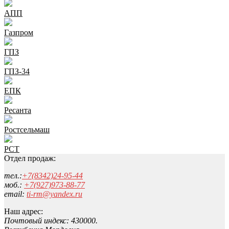
АПП
Газпром
ГПЗ
ГПЗ-34
ЕПК
Ресанта
Ростсельмаш
РСТ
Отдел продаж:
тел.:
+7(8342)24-95-44
моб.:
+7(927)973-88-77
email:
ti-rm@yandex.ru
Наш адрес:
Почтовый индекс: 430000.