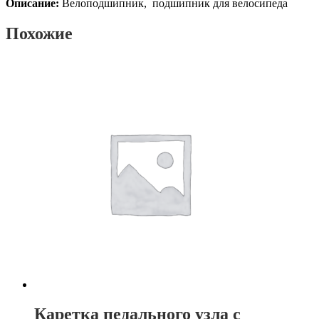
Описание:
Велоподшипник, подшипник для велосипеда
стандарт)
Похожие
Каретка педального узла с