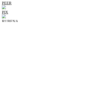
PEER
PIX
RUBENA
SKF
SPZ-Group
VBF
АПЗ-20 (UBP)
АПП
Газпром
ГПЗ
ГПЗ-34
ЕПК