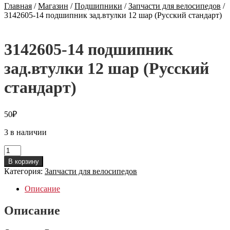
Главная
/
Магазин
/
Подшипники
/
Запчасти для велосипедов
/
3142605-14 подшипник зад.втулки 12 шар (Русский стандарт)
3142605-14 подшипник
зад.втулки 12 шар (Русский
стандарт)
50
₽
3 в наличии
Количество
товара
В корзину
3142605-
Категория:
Запчасти для велосипедов
14
подшипник
Описание
зад.втулки
12
Описание
шар
(Русский