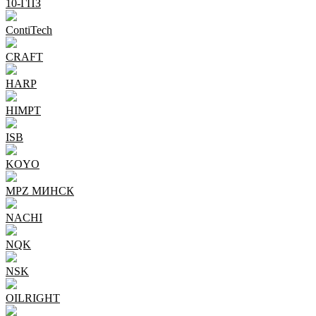
10-ГПЗ
ContiTech
CRAFT
HARP
HIMPT
ISB
KOYO
MPZ МИНСК
NACHI
NQK
NSK
OILRIGHT