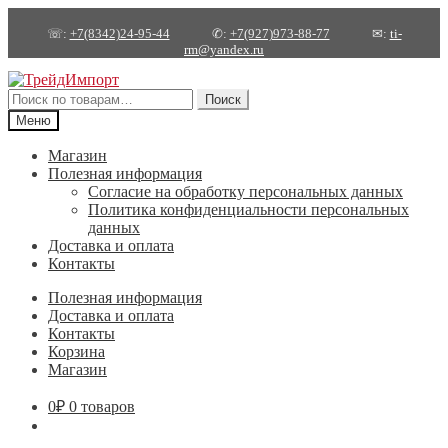
☏:
+7(8342)24-95-44
✆:
+7(927)973-88-77
✉:
ti-
rm@yandex.ru
Перейти
Перейти
к
к
Искать:
Поиск
навигации
содержимому
Меню
Магазин
Полезная информация
Согласие на обработку персональных данных
Политика конфиденциальности персональных
данных
Доставка и оплата
Контакты
Полезная информация
Доставка и оплата
Контакты
Корзина
Магазин
0
₽
0 товаров