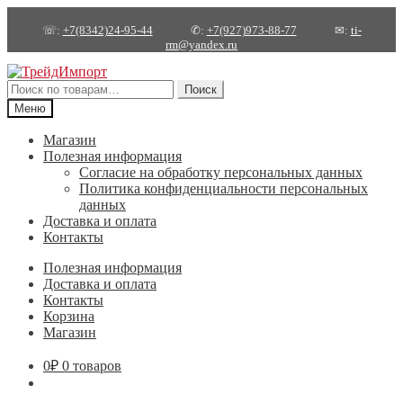
☏:
+7(8342)24-95-44
✆:
+7(927)973-88-77
✉:
ti-
rm@yandex.ru
Перейти
Перейти
к
к
Искать:
Поиск
навигации
содержимому
Меню
Магазин
Полезная информация
Согласие на обработку персональных данных
Политика конфиденциальности персональных
данных
Доставка и оплата
Контакты
Полезная информация
Доставка и оплата
Контакты
Корзина
Магазин
0
₽
0 товаров