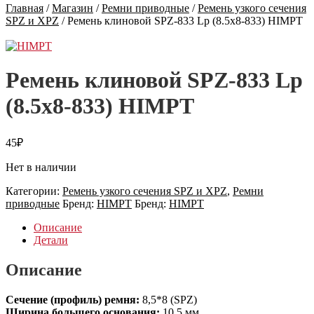
Главная
/
Магазин
/
Ремни приводные
/
Ремень узкого сечения
SPZ и XPZ
/
Ремень клиновой SPZ-833 Lp (8.5х8-833) HIMPT
Ремень клиновой SPZ-833 Lp
(8.5х8-833) HIMPT
45
₽
Нет в наличии
Категории:
Ремень узкого сечения SPZ и XPZ
,
Ремни
приводные
Бренд:
HIMPT
Бренд:
HIMPT
Описание
Детали
Описание
Сечение (профиль) ремня:
8,5*8 (SPZ)
Ширина большего основания:
10,5 мм