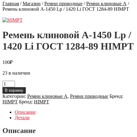
Главная
/
Магазин
/
Ремни приводные
/
Ремни клиновые А
/
Ремень клиновой А-1450 Lp / 1420 Li ГОСТ 1284-89 HIMPT
Ремень клиновой А-1450 Lp /
1420 Li ГОСТ 1284-89 HIMPT
100
₽
23 в наличии
Количество
товара
В корзину
Ремень
Категории:
Ремни клиновые А
,
Ремни приводные
Бренд:
клиновой
HIMPT
Бренд:
HIMPT
А-1450
Lp
Описание
/
Детали
1420
Li
Описание
ГОСТ