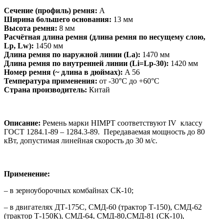
1284-
Сечение (профиль) ремня:
А
89
Ширина большего основания:
13 мм
HIMPT
Высота ремня:
8 мм
Расчётная длина ремня (длина ремня по несущему слою,
Lp, Lw):
1450 мм
Длина ремня по наружной линии (La):
1470 мм
Длина ремня по внутренней линии (Li=Lp-30):
1420 мм
Номер ремня (~ длина в дюймах):
A 56
Температура применения:
от -30°C до +60°C
Страна производитель:
Китай
Описание:
Ремень марки HIMPT соответствуют IV классу
ГОСТ 1284.1-89 – 1284.3-89. Передаваемая мощность до 80
кВт, допустимая линейная скорость до 30 м/с.
Применение:
– в зерноуборочных комбайнах СК-10;
– в двигателях ДТ-175С, СМД-60 (трактор Т-150), СМД-62
(трактор Т-150К), СМД-64, СМД-80,СМД-81 (СК-10),