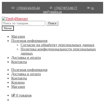
☏:
+7(8342)24-95-44
✆:
+7(927)973-88-77
✉:
ti-
rm@yandex.ru
Перейти
Перейти
к
к
Искать:
Поиск
навигации
содержимому
Меню
Магазин
Полезная информация
Согласие на обработку персональных данных
Политика конфиденциальности персональных
данных
Доставка и оплата
Контакты
Полезная информация
Доставка и оплата
Контакты
Корзина
Магазин
0
₽
0 товаров