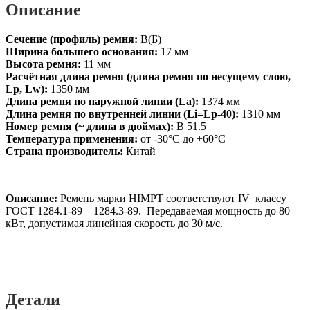
Li
Описание
ГОСТ
1284-
Сечение (профиль) ремня:
В(Б)
89
Ширина большего основания:
17 мм
HIMPT
Высота ремня:
11 мм
Расчётная длина ремня (длина ремня по несущему слою,
Lp, Lw):
1350 мм
Длина ремня по наружной линии (La):
1374 мм
Длина ремня по внутренней линии (Li=Lp-40):
1310 мм
Номер ремня (~ длина в дюймах):
В 51.5
Температура применения:
от -30°C до +60°C
Страна производитель:
Китай
Описание:
Ремень марки HIMPT соответствуют IV классу
ГОСТ 1284.1-89 – 1284.3-89. Передаваемая мощность до 80
кВт, допустимая линейная скорость до 30 м/с.
Детали