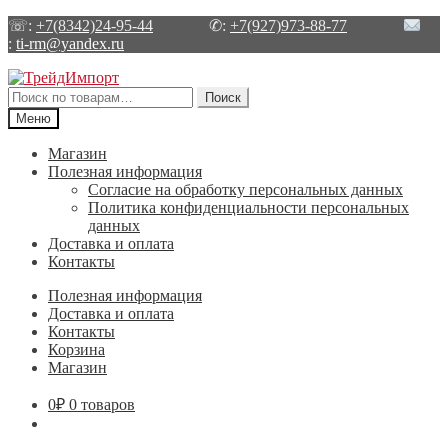
☏:
+7(8342)24-95-44
✆:
+7(927)973-88-77
:
ti-rm@yandex.ru
Перейти
Перейти
к
к
Искать:
Поиск
навигации
содержимому
Меню
Магазин
Полезная информация
Согласие на обработку персональных данных
Политика конфиденциальности персональных
данных
Доставка и оплата
Контакты
Полезная информация
Доставка и оплата
Контакты
Корзина
Магазин
0
₽
0 товаров