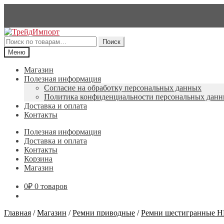
Перейти
Перейти
к
к
Искать:
Поиск
навигации
содержимому
Меню
Магазин
Полезная информация
Согласие на обработку персональных данных
Политика конфиденциальности персональных дан
Доставка и оплата
Контакты
Полезная информация
Доставка и оплата
Контакты
Корзина
Магазин
0
₽
0 товаров
Главная
/
Магазин
/
Ремни приводные
/
Ремни шестигранные 