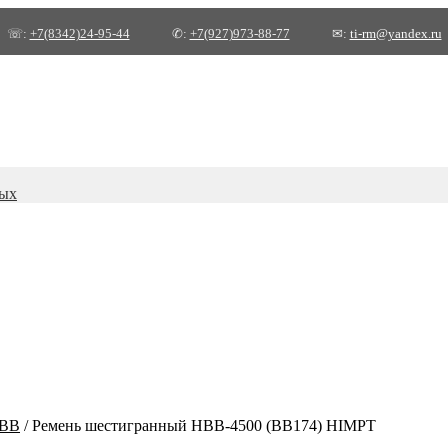
☏:
+7(8342)24-95-44
✆:
+7(927)973-88-77
✉:
ti-rm@yandex.ru
ных
HBB
/
Ремень шестигранный НВВ-4500 (BB174) HIMPT