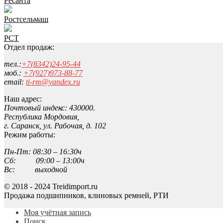
Ресанта
Ростсельмаш
РСТ
Отдел продаж:
тел.:
+7(8342)24-95-44
моб.:
+7(927)973-88-77
email:
ti-rm@yandex.ru
Наш адрес:
Почтовый индекс: 430000.
Республика Мордовия,
г. Саранск, ул. Рабочая, д. 102
Режим работы:
Пн-Пт: 08:30 – 16:30ч
Сб: 09:00 – 13:00ч
Вс: выходной
© 2018 - 2024 Treidimport.ru
Продажа подшипников, клиновых ремней, РТИ
Моя учётная запись
Поиск