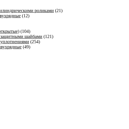
цилиндрическими роликами
(21)
вухрядные
(12)
открытые)
(104)
 защитными шайбами
(121)
 уплотнениями
(254)
двухрядные
(49)